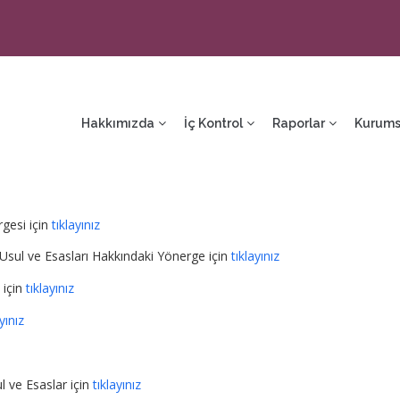
ain
avigation
Hakkımızda
İç Kontrol
Raporlar
Kurums
gesi için
tıklayınız
 Usul ve Esasları Hakkındaki Yönerge için
tıklayınız
 için
tıklayınız
yınız
l ve Esaslar için
tıklayınız