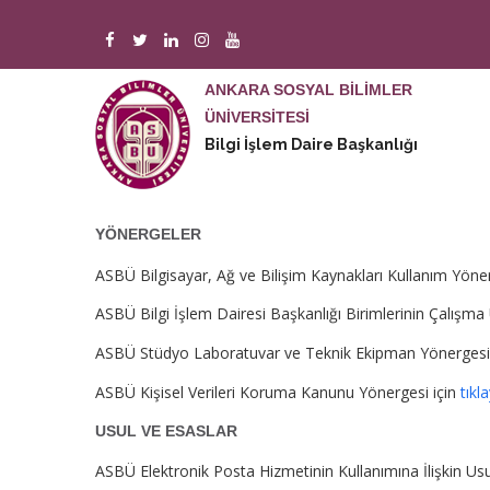
Ana
içeriğe
atla
ANKARA SOSYAL BİLİMLER
ÜNİVERSİTESİ
M
Bilgi İşlem Daire Başkanlığı
n
YÖNERGELER
ASBÜ Bilgisayar, Ağ ve Bilişim Kaynakları Kullanım Yöner
ASBÜ Bilgi İşlem Dairesi Başkanlığı Birimlerinin Çalışma
ASBÜ Stüdyo Laboratuvar ve Teknik Ekipman Yönergesi
ASBÜ Kişisel Verileri Koruma Kanunu Yönergesi için
tıkla
USUL VE ESASLAR
ASBÜ Elektronik Posta Hizmetinin Kullanımına İlişkin Usu