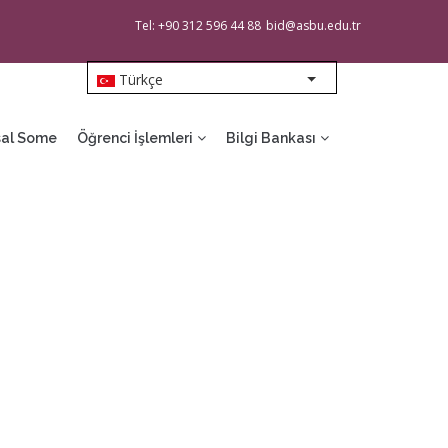
Tel: +90 312 596 44 88
bid@asbu.edu.tr
Türkçe
List additional action
al Some
Öğrenci İşlemleri
Bilgi Bankası