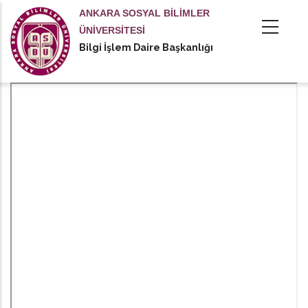
Ana
ANKARA SOSYAL BİLİMLER
içeriğe
ÜNİVERSİTESİ
atla
Bilgi İşlem Daire Başkanlığı
tional actions