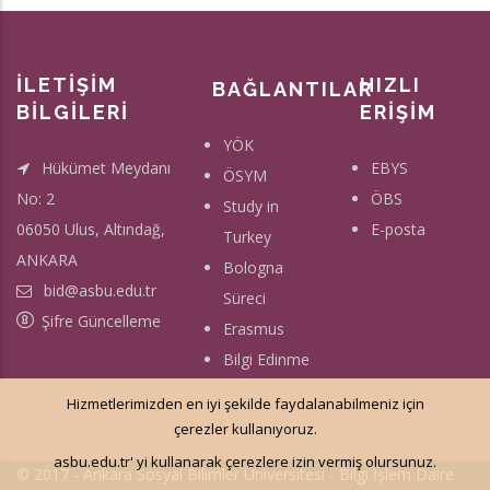
İLETİŞİM
HIZLI
BAĞLANTILAR
BİLGİLERİ
ERİŞİM
YÖK
Hükümet Meydanı
EBYS
ÖSYM
No: 2
ÖBS
Study in
06050 Ulus, Altındağ,
E-posta
Turkey
ANKARA
Bologna
bid@asbu.edu.tr
Süreci
Şifre Güncelleme
Erasmus
Bilgi Edinme
Hizmetlerimizden en iyi şekilde faydalanabilmeniz için
çerezler kullanıyoruz.
asbu.edu.tr' yi kullanarak çerezlere izin vermiş olursunuz.
© 2017 - Ankara Sosyal Bilimler Üniversitesi -
Bilgi İşlem Daire