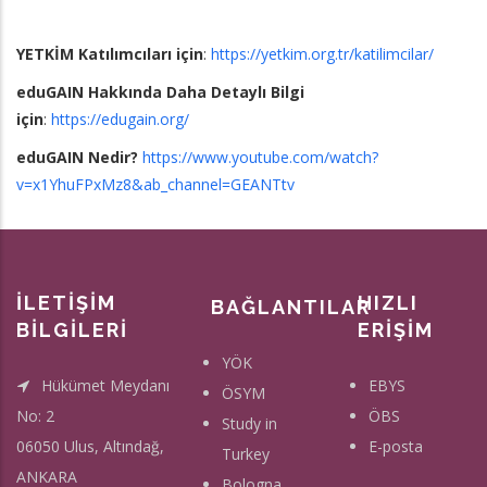
YETKİM Katılımcıları için
:
https://yetkim.org.tr/katilimcilar/
eduGAIN Hakkında Daha Detaylı Bilgi
için
:
https://edugain.org/
eduGAIN Nedir?
https://www.youtube.com/watch?
v=x1YhuFPxMz8&ab_channel=GEANTtv
İLETİŞİM
HIZLI
BAĞLANTILAR
BİLGİLERİ
ERİŞİM
YÖK
Hükümet Meydanı
EBYS
ÖSYM
No: 2
ÖBS
Study in
06050 Ulus, Altındağ,
E-posta
Turkey
ANKARA
Bologna