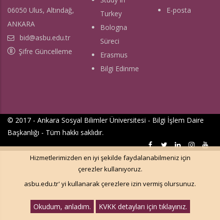
06050 Ulus, Altındağ,
E-posta
Turkey
ANKARA
Bologna
bid@asbu.edu.tr
Süreci
Şifre Güncelleme
Erasmus
Bilgi Edinme
© 2017 - Ankara Sosyal Bilimler Üniversitesi -
Bilgi İşlem Daire
Başkanlığı
- Tüm hakkı saklıdır.
Hizmetlerimizden en iyi şekilde faydalanabilmeniz için
çerezler kullanıyoruz.
asbu.edu.tr' yi kullanarak çerezlere izin vermiş olursunuz.
Okudum, anladım.
KVKK detayları için tıklayınız.