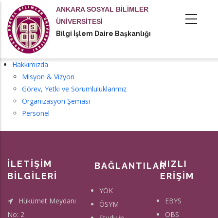
Ana
ANKARA SOSYAL BİLİMLER
içeriğe
ÜNİVERSİTESİ
atla
Bilgi İşlem Daire Başkanlığı
tional actions
Hakkımızda
Misyon & Vizyon
Görev, Yetki ve Sorumluluklarımız
Organizasyon Şeması
Personel
İLETİŞİM
HIZLI
BAĞLANTILAR
BİLGİLERİ
ERİŞİM
YÖK
Hükümet Meydanı
EBYS
ÖSYM
No: 2
ÖBS
Study in