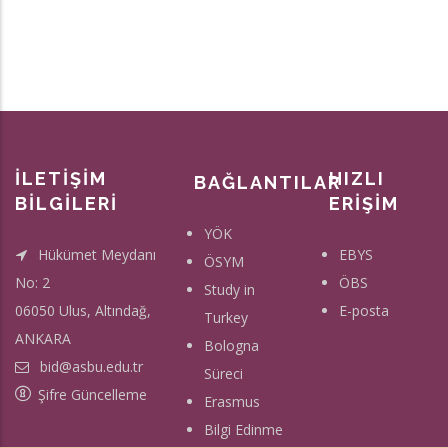
İLETİŞİM
HIZLI
BAĞLANTILAR
BİLGİLERİ
ERİŞİM
YÖK
Hükümet Meydanı
EBYS
ÖSYM
No: 2
ÖBS
Study in
06050 Ulus, Altındağ,
E-posta
Turkey
ANKARA
Bologna
bid@asbu.edu.tr
Süreci
Şifre Güncelleme
Erasmus
Bilgi Edinme