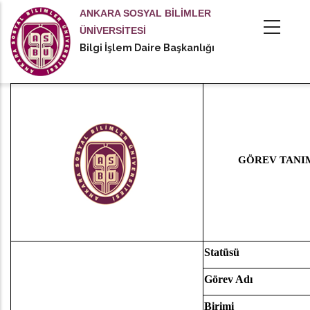
Ana
ANKARA SOSYAL BİLİMLER
içeriğe
ÜNİVERSİTESİ
atla
Bilgi İşlem Daire Başkanlığı
tional actions
GÖREV TANI
Statüsü
Görev Adı
Birimi