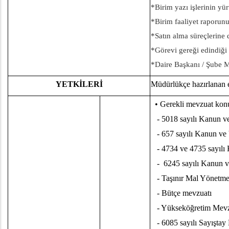
*Birim yazı işlerinin yü
*Birim faaliyet raporun
*Satın alma süreçlerine
*Görevi gereği edindiği 
*Daire Başkanı / Şube M
YETKİLERİ
Müdürlükçe hazırlanan e
• Gerekli mevzuat konus
- 5018 sayılı Kanun ve
- 657 sayılı Kanun ve 
- 4734 ve 4735 sayılı 
- 6245 sayılı Kanun ve
- Taşınır Mal Yönetme
- Bütçe mevzuatı
- Yükseköğretim Mevz
- 6085 sayılı Sayıştay