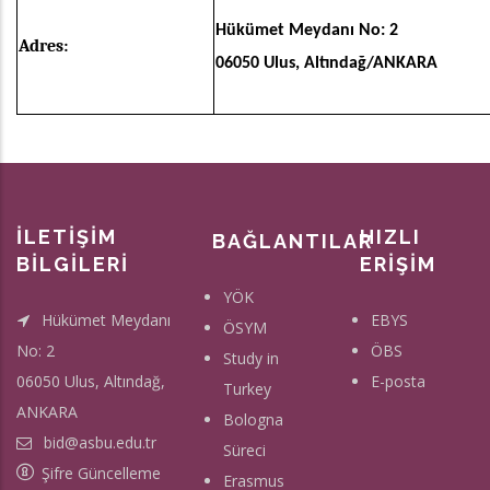
Hükümet Meydanı No: 2
Adres:
06050 Ulus, Altındağ/ANKARA
İLETİŞİM
HIZLI
BAĞLANTILAR
BİLGİLERİ
ERİŞİM
YÖK
Hükümet Meydanı
EBYS
ÖSYM
No: 2
ÖBS
Study in
06050 Ulus, Altındağ,
E-posta
Turkey
ANKARA
Bologna
bid@asbu.edu.tr
Süreci
Şifre Güncelleme
Erasmus